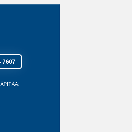
4 7607
ÄPITÄÄ:
0