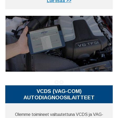
Lue lisää >>
VCDS (VAG-COM)
AUTODIAGNOOSILAITTEET
Olemme toimineet valtuutettuna VCDS ja VAG-