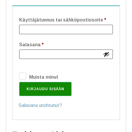
Vaaditaan
Käyttäjätunnus tai sähköpostiosoite
*
Vaaditaan
Salasana
*
Muista minut
KIRJAUDU SISÄÄN
Salasana unohtunut?