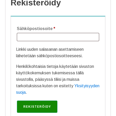
Rekisteröidy
Vaaditaan
Sähköpostiosoite
*
Linkki uuden salasanan asettamiseen
lähetetään sähköpostiosoitteeseesi.
Henkilökohtaisia tietoja käytetään sivuston
käyttökokemuksen tukemisessa tällä
sivustolla, pääsyssä tiliisi ja muissa
tarkoituksissa kuten on esitetty
Yksityisyyden
suoja
.
REKISTERÖIDY